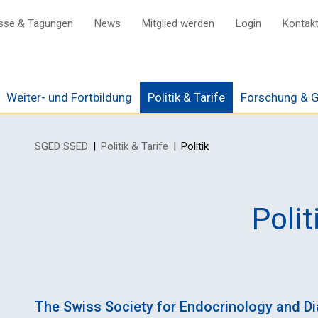
sse & Tagungen
News
Mitglied werden
Login
Kontak
Weiter- und Fortbildung
Politik & Tarife
Forschung & G
SGED SSED
Politik & Tarife
Politik
re Tardoc und
and
Netzwerk national
nte Pauschalen
sgruppen
Netzwerk International
Polit
D
nen
 Endo Grand Rounds
ftsstelle
Diabetes Tech
sium
The Swiss Society for Endocrinology and Dia
stagung