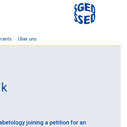
t
rants
Über uns
ik
betology joining a petition for an