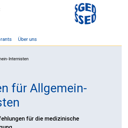
t
rants
Über uns
ein-Internisten
n für Allgemein-
sten
fehlungen für die medizinische
gung.