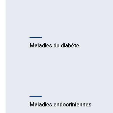
endocrinologique
Confér
Sympo
médeci
Maladies du diabète
Maladies endocriniennes