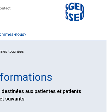
ontact
sommes-nous?
onnes touchées
nformations
 destinées aux patientes et patients
net suivants: