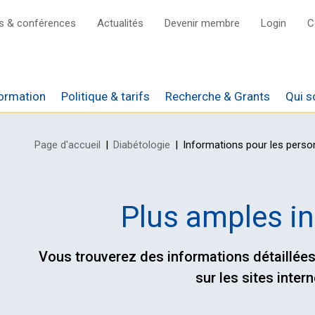
s & conférences
Actualités
Devenir membre
Login
C
ormation
Politique & tarifs
Recherche & Grants
Qui 
Page d'accueil
Diabétologie
Informations pour les pers
ires sur Tardoc et
é
Réseau National
rfaits ambulatoires
s de travail
Réseau International
Plus amples i
s de l‘agenda
ns
D
ariat Général
Vous trouverez des informations détaillées
 Endo Grand Rounds
sur les sites inter
Diabetes Tech
sium