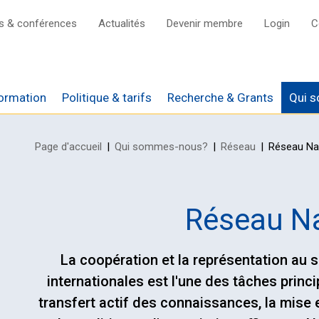
s & conférences
Actualités
Devenir membre
Login
C
ormation
Politique & tarifs
Recherche & Grants
Qui 
Page d'accueil
Qui sommes-nous?
Réseau
Réseau Na
ires sur Tardoc et
é
Réseau National
rfaits ambulatoires
s de travail
Réseau International
Réseau Na
s de l‘agenda
ns
D
ariat Général
La coopération et la représentation au s
 Endo Grand Rounds
internationales est l'une des tâches princ
Diabetes Tech
transfert actif des connaissances, la mis
sium