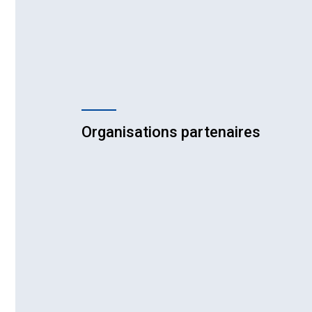
endocrinologique
Confér
Sympo
médeci
Organisations partenaires