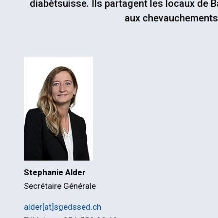
diabètsuisse. Ils partagent les locaux de B
ence Annuelle
aux chevauchements
siums pour les
ns généralistes
Stephanie Alder
Secrétaire Générale
alder[at]sgedssed.ch