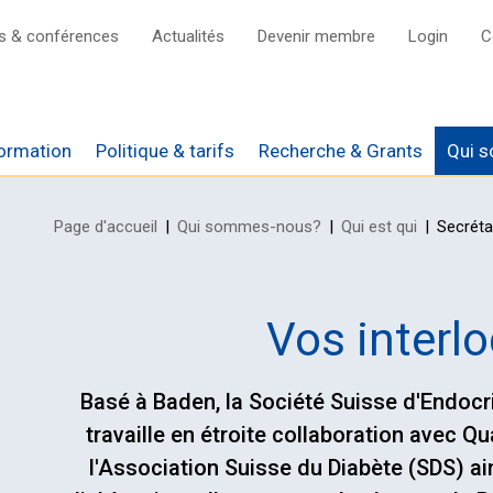
s & conférences
Actualités
Devenir membre
Login
C
ormation
Politique & tarifs
Recherche & Grants
Qui 
Page d'accueil
Qui sommes-nous?
Qui est qui
Secréta
ires sur Tardoc et
é
Réseau National
rfaits ambulatoires
s de travail
Réseau International
Vos interl
s de l‘agenda
ns
D
ariat Général
Basé à Baden, la Société Suisse d'Endocr
 Endo Grand Rounds
travaille en étroite collaboration avec Q
Diabetes Tech
l'Association Suisse du Diabète (SDS) ai
sium