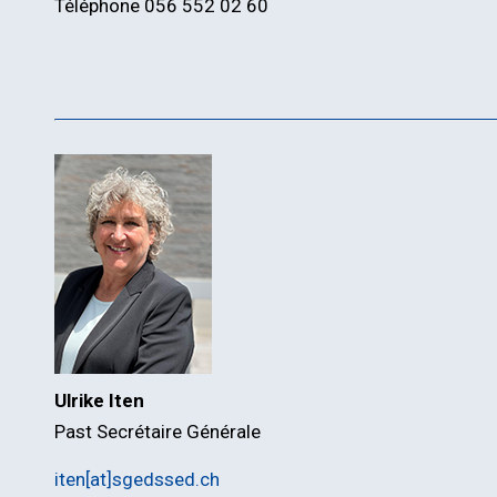
Téléphone 056 552 02 60
Ulrike Iten
Past Secrétaire Générale
iten[at]sgedssed.ch