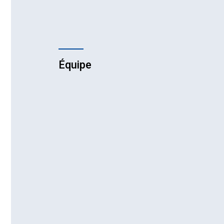
endocrinologique
Confér
Sympo
médeci
Équipe