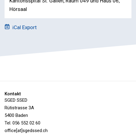
Kantonsspital St. Gallen, Raum 049 und Haus 06,
Hörsaal
iCal Export
Kontakt
SGED SSED
Rütistrasse 3A
5400 Baden
Tel. 056 552 02 60
office[at]sgedssed.ch