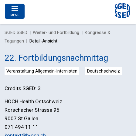
MENÜ
SGED SSED
Weiter- und Fortbildung
Kongresse &
Tagungen
Detail-Ansicht
22. Fortbildungsnachmittag
Veranstaltung Allgemein-Internisten
Deutschschweiz
Credits SGED: 3
HOCH Health Ostschweiz
Rorschacher Strasse 95
9007 St.Gallen
071 494 11 11
kontakt@
h-och.ch